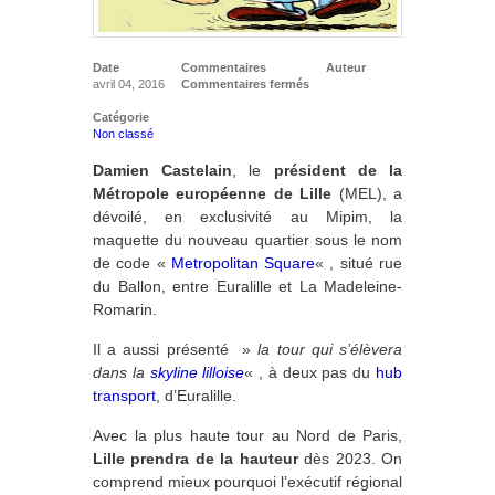
Date
Commentaires
Auteur
avril 04, 2016
Commentaires fermés
Catégorie
Non classé
Damien Castelain
, l
e
président de la
Métropole européenne de Lille
(MEL), a
dévoilé, en exclusivité au Mipim, la
maquette du nouveau quartier sous le nom
de code «
Metropolitan Square
« , situé rue
du Ballon, entre Euralille et La Madeleine-
Romarin.
Il a aussi présenté
»
la tour qui s’élèvera
dans la
skyline lilloise
« , à deux pas du
hub
transport
, d’Euralille.
Avec la plus haute tour au Nord de Paris,
Lille prendra de la hauteur
dès 2023. On
comprend mieux pourquoi l’exécutif régional