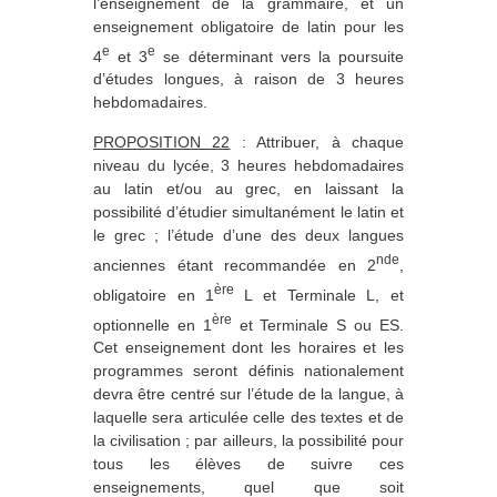
l’enseignement de la grammaire, et un
enseignement obligatoire de latin pour les
e
e
4
et 3
se déterminant vers la poursuite
d’études longues, à raison de 3 heures
hebdomadaires.
PROPOSITION 22
: Attribuer, à chaque
niveau du lycée, 3 heures hebdomadaires
au latin et/ou au grec, en laissant la
possibilité d’étudier simultanément le latin et
le grec ; l’étude d’une des deux langues
nde
anciennes étant recommandée en 2
,
ère
obligatoire en 1
L et Terminale L, et
ère
optionnelle en 1
et Terminale S ou ES.
Cet enseignement dont les horaires et les
programmes seront définis nationalement
devra être centré sur l’étude de la langue, à
laquelle sera articulée celle des textes et de
la civilisation ; par ailleurs, la possibilité pour
tous les élèves de suivre ces
enseignements, quel que soit